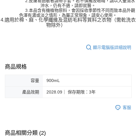
2.皮膚易過敏者請帶手套。若不慎觸及眼睛，請以大量清水
沖水，仍有不適，請即就醫。
3.本品含有機植物原料，會因採收季節性不同而致本品外觀
色澤有濃或淡之情形，
為屬正常現象，請安心使用。
4.適用於棉、麻、化學纖維及混紡毛料等質料之衣物（需乾洗衣
物除外）
顯示電腦版詳細說明
商品規格
容量
900mL
產品效期
2028.09｜ 保存期限：3年
客服
商品相關分類 (2)