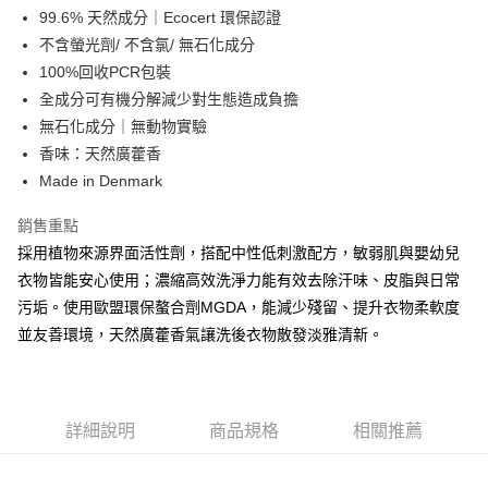
合作金庫商業銀行
第一商業銀行
超商取貨付款
99.6% 天然成分｜Ecocert 環保認證
華南商業銀行
彰化商業銀行
不含螢光劑/ 不含氯/ 無石化成分
LINE Pay
上海商業儲蓄銀行
台北富邦商業銀行
國泰世華商業銀行
兆豐國際商業銀行
100%回收PCR包裝
Apple Pay
臺灣中小企業銀行
台中商業銀行
全成分可有機分解減少對生態造成負擔
匯豐（台灣）商業銀行
華泰商業銀行
無石化成分｜無動物實驗
悠遊付
聯邦商業銀行
遠東國際商業銀行
香味：天然廣藿香
元大商業銀行
永豐商業銀行
Google Pay
Made in Denmark
玉山商業銀行
星展（台灣）商業銀行
台新國際商業銀行
中國信託商業銀行
全盈+PAY
銷售重點
台灣樂天信用卡公司
大哥付你分期
採用植物來源界面活性劑，搭配中性低刺激配方，敏弱肌與嬰幼兒
相關說明
衣物皆能安心使用；濃縮高效洗淨力能有效去除汗味、皮脂與日常
【大哥付你分期使用說明】
污垢。使用歐盟環保螯合劑MGDA，能減少殘留、提升衣物柔軟度
AFTEE先享後付
1.本服務由台灣大哥大提供，台灣大哥大用戶可立即使用無須另外申請。
並友善環境，天然廣藿香氣讓洗後衣物散發淡雅清新。
2.付款方式選擇「大哥付你分期」，訂單成立後會自動跳轉到大哥付的交易
相關說明
流程，驗證手機門號後，選擇欲分期的期數、繳款截止日，確認付款後即完
【關於「AFTEE先享後付」】
成交易。
ATM付款
AFTEE先享後付是「在收到商品之後才付款」的支付方式。 讓您購物簡單
3.實際核准額度、可分期數及費用金額請依後續交易確認頁面所載為準。
便利好安心！
4.訂單成立30分鐘內，如未前往確認交易或遇審核未通過，訂單將自動取
貨到付款
１．簡單：不需註冊會員、不需綁卡、不需儲值。
詳細說明
商品規格
相關推薦
消。如遇「轉專審核」未通過狀況，表示未達大哥付你分期系統評分，恕無
２．便利：只要手機號碼，簡訊認證，即可結帳。
法說明評估內容。
３．安心：先確認商品／服務後，再付款。
【繳款方式說明】
運送方式