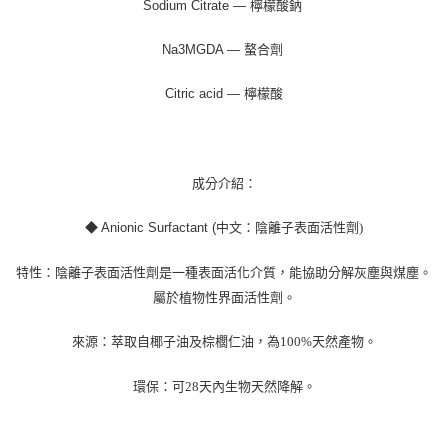
Sodium Citrate — 檸檬酸鈉
Na3MGDA — 螯合劑
Citric acid — 檸檬酸
成分介紹：
◆
Anionic Surfactant (
中文：陰離子表面活性劑
)
特性：陰離子表面活性劑是一種表面活化介質，能協助分解灰塵與煤塵。
屬於植物性界面活性劑。
來源：萃取自椰子油及棕櫚仁油，為
100%
天然產物。
環保：可
28
天內生物天然降解。