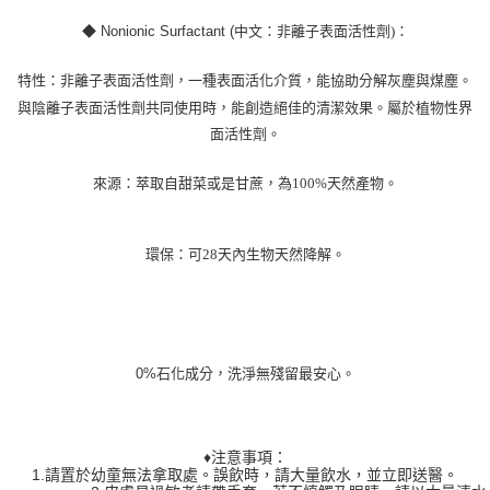
◆
Nonionic Surfactant (
中文：非離子表面活性劑
)
：
特性：非離子表面活性劑，一種表面活化介質，能協助分解灰塵與煤塵。
與陰離子表面活性劑共同使用時，能創造絕佳的清潔效果。屬於植物性界
面活性劑。
來源：萃取自甜菜或是甘蔗，為
100%
天然產物。
環保：可
28
天內生物天然降解。
0%石化成分，洗淨無殘留最安心。
♦注意事項：
1.請置於幼童無法拿取處。誤飲時，請大量飲水，並立即送醫。