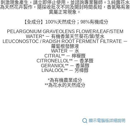
刺激現象產生，請立即停止使用，並諮詢專業醫師。3.純露花水
為天然花卉製作，隨採收批次不同及開封時間長短，香氣略有差
異屬正常現象。
【全成分】100%天然成分；98%有機成分
PELARGONIUM GRAVEOLENS FLOWER/LEAF/STEM
WATER* － 有機香葉天竺葵花/葉/莖水
LEUCONOSTOC / RADISH ROOT FERMENT FILTRATE －
蘿蔔根發酵液
WATER － 水
CITRAL** － 檸檬醛
CITRONELLOL** － 香茅醛
GERANIOL** － 香葉醇
LINALOOL** － 芳樟醇
*為有機農業成分
**為花水的天然成分
顯示電腦版詳細說明