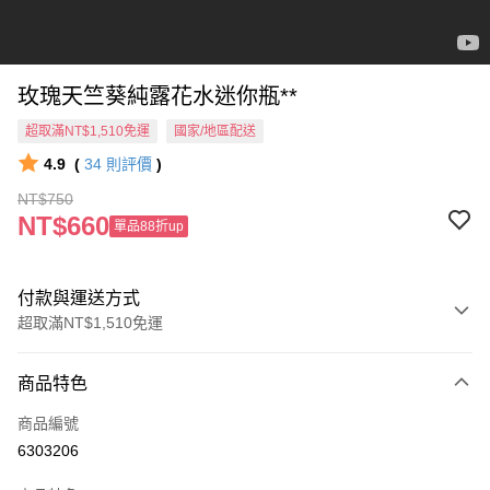
玫瑰天竺葵純露花水迷你瓶**
超取滿NT$1,510免運
國家/地區配送
4.9
(
34
則評價
)
NT$750
NT$660
單品88折up
付款與運送方式
超取滿NT$1,510免運
付款方式
商品特色
信用卡一次付款
商品編號
信用卡分期付款
6303206
3 期 0 利率 每期
NT$250
21家銀行