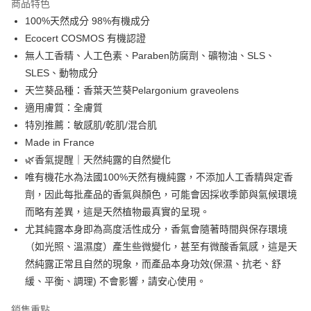
商品特色
合作金庫商業銀行
第一商業銀行
超商取貨付款
100%天然成分 98%有機成分
華南商業銀行
彰化商業銀行
Ecocert COSMOS 有機認證
LINE Pay
上海商業儲蓄銀行
台北富邦商業銀行
國泰世華商業銀行
兆豐國際商業銀行
無人工香精、人工色素、Paraben防腐劑、礦物油、SLS、
Apple Pay
臺灣中小企業銀行
台中商業銀行
SLES、動物成分
匯豐（台灣）商業銀行
華泰商業銀行
天竺葵品種：香葉天竺葵Pelargonium graveolens
悠遊付
聯邦商業銀行
遠東國際商業銀行
適用膚質：全膚質
元大商業銀行
永豐商業銀行
Google Pay
特別推薦：敏感肌/乾肌/混合肌
玉山商業銀行
星展（台灣）商業銀行
Made in France
台新國際商業銀行
中國信託商業銀行
全盈+PAY
台灣樂天信用卡公司
🌿香氣提醒｜天然純露的自然變化
大哥付你分期
唯有機花水為法國100%天然有機純露，不添加人工香精與定香
相關說明
劑，因此每批產品的香氣與顏色，可能會因採收季節與氣候環境
【大哥付你分期使用說明】
AFTEE先享後付
而略有差異，這是天然植物最真實的呈現。
1.本服務由台灣大哥大提供，台灣大哥大用戶可立即使用無須另外申請。
2.付款方式選擇「大哥付你分期」，訂單成立後會自動跳轉到大哥付的交易
相關說明
尤其純露本身即為高度活性成分，香氣會隨著時間與保存環境
流程，驗證手機門號後，選擇欲分期的期數、繳款截止日，確認付款後即完
【關於「AFTEE先享後付」】
（如光照、溫濕度）產生些微變化，甚至有微酸香氣感，這是天
成交易。
ATM付款
AFTEE先享後付是「在收到商品之後才付款」的支付方式。 讓您購物簡單
然純露正常且自然的現象，而產品本身功效(保濕、抗老、舒
3.實際核准額度、可分期數及費用金額請依後續交易確認頁面所載為準。
便利好安心！
4.訂單成立30分鐘內，如未前往確認交易或遇審核未通過，訂單將自動取
貨到付款
緩、平衡、調理) 不會影響，請安心使用。
１．簡單：不需註冊會員、不需綁卡、不需儲值。
消。如遇「轉專審核」未通過狀況，表示未達大哥付你分期系統評分，恕無
２．便利：只要手機號碼，簡訊認證，即可結帳。
法說明評估內容。
３．安心：先確認商品／服務後，再付款。
銷售重點