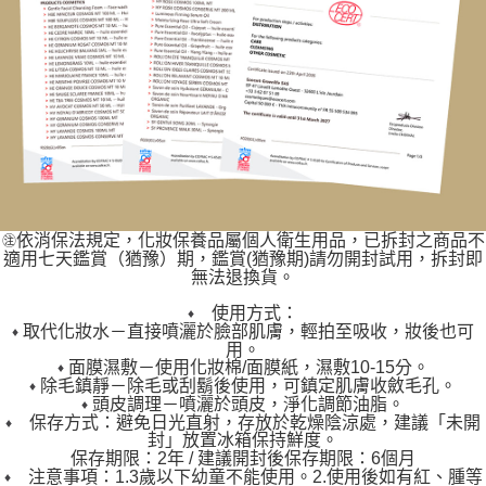
依消保法規定，化妝保養品屬個人衛生用品，已拆封之商品不
㊟
適用七天鑑賞（猶豫）期，鑑賞(猶豫期)請勿開封試用，拆封即
無法退換貨。
使用方式：
♦
取代化妝水－直接噴灑於臉部肌膚，輕拍至吸收，妝後也可
♦
用。
面膜濕敷－使用化妝棉/面膜紙，濕敷10-15分。
♦
除毛鎮靜－除毛或刮鬍後使用，可鎮定肌膚收斂毛孔。
♦
頭皮調理－噴灑於頭皮，淨化調節油脂。
♦
保存方式：避免日光直射，存放於乾燥陰涼處，建議「未開
♦
封」放置冰箱保持鮮度
。
保存期限：2年 / 建議開封後保存期限：6個月
注意事項：1.3歲以下幼童不能使用。2.使用後如有紅、腫等
♦