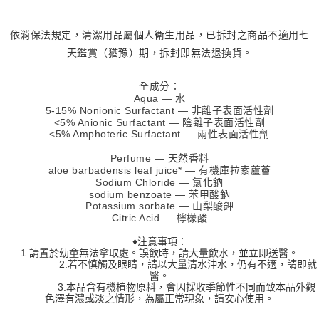
依消保法規定，清潔用品屬個人衛生用品，已拆封之商品不適用七
天鑑賞（猶豫）期，拆封即無法退換貨。
全成分：
Aqua — 水
5-15% Nonionic Surfactant — 非離子表面活性劑
<5% Anionic Surfactant — 陰離子表面活性劑
<5% Amphoteric Surfactant — 兩性表面活性劑
Perfume — 天然香料
aloe barbadensis leaf juice* — 有機庫拉索蘆薈
Sodium Chloride — 氯化鈉
sodium benzoate — 苯甲酸鈉
Potassium sorbate — 山梨酸鉀
Citric Acid — 檸檬酸
♦注意事項：
1.請置於幼童無法拿取處。誤飲時，請大量飲水，並立即送醫。
2.若不慎觸及眼睛，請以大量清水沖水，仍有不適，請即就
醫。
3.本品含有機植物原料，會因採收季節性不同而致本品外觀
色澤有濃或淡之情形，為屬正常現象，請安心使用。