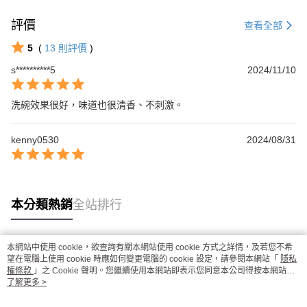
評價
查看全部
5
(
13
則評價
)
s**********5
2024/11/10
洗碗效果很好，味道也很清香、不刺激。
kenny0530
2024/08/31
本分類熱銷
全站排行
本網站中使用 cookie，欲查詢有關本網站使用 cookie 方式之詳情，及若您不希
熱門標籤
望在電腦上使用 cookie 時應如何變更電腦的 cookie 設定，請參閱本網站「
隱私
權條款
」之 Cookie 聲明。您繼續使用本網站即表示您同意本公司得按本網站使
用條款之 Cookie 聲明使用 cookie。
了解更多 >