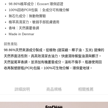
合作金庫商業銀行
第一商業銀行
超商取貨付款
98.86%植萃成分｜Ecocert 環保認證
華南商業銀行
彰化商業銀行
100%回收PCR包裝 ｜全成分可有機分解
LINE Pay
上海商業儲蓄銀行
台北富邦商業銀行
國泰世華商業銀行
兆豐國際商業銀行
無石化成分｜無動物實驗
Apple Pay
臺灣中小企業銀行
台中商業銀行
植萃高清潔力，敏弱手部肌膚適用
匯豐（台灣）商業銀行
華泰商業銀行
香味：天然廣藿香調
悠遊付
聯邦商業銀行
遠東國際商業銀行
Made in Denmar
元大商業銀行
永豐商業銀行
Google Pay
玉山商業銀行
星展（台灣）商業銀行
銷售重點
台新國際商業銀行
中國信託商業銀行
全盈+PAY
98.86%天然來源成分製成，從植物 (甜菜鹼、椰子油、玉米) 提煉的
台灣樂天信用卡公司
大哥付你分期
天然界面活性劑，具高效清潔去油力，快速清除餐盤油漬與髒汙。
相關說明
天然鼠尾草香調，並添加有機蘆薈成分，溫和不傷手。瓶器使用回
【大哥付你分期使用說明】
收再製塑膠瓶(PCR)包裝，100%可生物分解，環保愛地球。
AFTEE先享後付
1.本服務由台灣大哥大提供，台灣大哥大用戶可立即使用無須另外申請。
2.付款方式選擇「大哥付你分期」，訂單成立後會自動跳轉到大哥付的交易
相關說明
流程，驗證手機門號後，選擇欲分期的期數、繳款截止日，確認付款後即完
【關於「AFTEE先享後付」】
成交易。
ATM付款
AFTEE先享後付是「在收到商品之後才付款」的支付方式。 讓您購物簡單
3.實際核准額度、可分期數及費用金額請依後續交易確認頁面所載為準。
詳細說明
商品規格
相關推薦
便利好安心！
4.訂單成立30分鐘內，如未前往確認交易或遇審核未通過，訂單將自動取
貨到付款
１．簡單：不需註冊會員、不需綁卡、不需儲值。
消。如遇「轉專審核」未通過狀況，表示未達大哥付你分期系統評分，恕無
２．便利：只要手機號碼，簡訊認證，即可結帳。
法說明評估內容。
３．安心：先確認商品／服務後，再付款。
【繳款方式說明】
運送方式