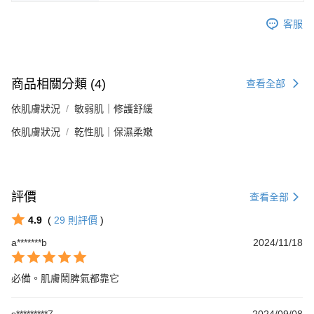
客服
商品相關分類 (4)
查看全部
依肌膚狀況
敏弱肌｜修護舒緩
依肌膚狀況
乾性肌｜保濕柔嫩
評價
查看全部
4.9
(
29
則評價
)
a*******b
2024/11/18
必備。肌膚鬧脾氣都靠它