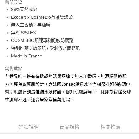
商品特色
合作金庫商業銀行
第一商業銀行
超商取貨付款
99%天然成分
華南商業銀行
彰化商業銀行
Ecocert x CosmeBio有機雙認證
LINE Pay
上海商業儲蓄銀行
台北富邦商業銀行
國泰世華商業銀行
兆豐國際商業銀行
無人工香精，無酒精
Apple Pay
臺灣中小企業銀行
台中商業銀行
無SLS/SLES
匯豐（台灣）商業銀行
華泰商業銀行
COSMEBIO規範專利低敏防腐劑
悠遊付
聯邦商業銀行
遠東國際商業銀行
特別推薦：敏弱肌 / 受刺激之問題肌
元大商業銀行
永豐商業銀行
Google Pay
Made in France
玉山商業銀行
星展（台灣）商業銀行
台新國際商業銀行
中國信託商業銀行
全盈+PAY
銷售重點
台灣樂天信用卡公司
大哥付你分期
全世界唯一擁有有機認證活泉品牌；無人工香精、無酒精低敏配
相關說明
方，專為敏感肌設計。含法國Jonzac活泉水、有機葵花籽油以及，
【大哥付你分期使用說明】
幫助肌膚達到最佳補水及修護，提升肌膚屏障；一抹即刻舒緩突發
AFTEE先享後付
1.本服務由台灣大哥大提供，台灣大哥大用戶可立即使用無須另外申請。
性肌膚不適，適合居家常備萬用霜。
2.付款方式選擇「大哥付你分期」，訂單成立後會自動跳轉到大哥付的交易
相關說明
流程，驗證手機門號後，選擇欲分期的期數、繳款截止日，確認付款後即完
【關於「AFTEE先享後付」】
成交易。
ATM付款
AFTEE先享後付是「在收到商品之後才付款」的支付方式。 讓您購物簡單
3.實際核准額度、可分期數及費用金額請依後續交易確認頁面所載為準。
便利好安心！
4.訂單成立30分鐘內，如未前往確認交易或遇審核未通過，訂單將自動取
貨到付款
１．簡單：不需註冊會員、不需綁卡、不需儲值。
詳細說明
商品規格
相關推薦
消。如遇「轉專審核」未通過狀況，表示未達大哥付你分期系統評分，恕無
２．便利：只要手機號碼，簡訊認證，即可結帳。
法說明評估內容。
３．安心：先確認商品／服務後，再付款。