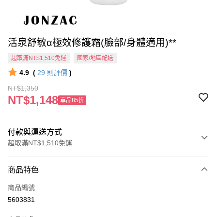
活泉舒敏α極效修護霜(臉部/身體適用)**
超取滿NT$1,510免運
國家/地區配送
4.9
(
29
則評價
)
NT$1,350
NT$1,148
單品85折
付款與運送方式
超取滿NT$1,510免運
付款方式
商品特色
信用卡一次付款
商品編號
信用卡分期付款
5603831
3 期 0 利率 每期
NT$450
21家銀行