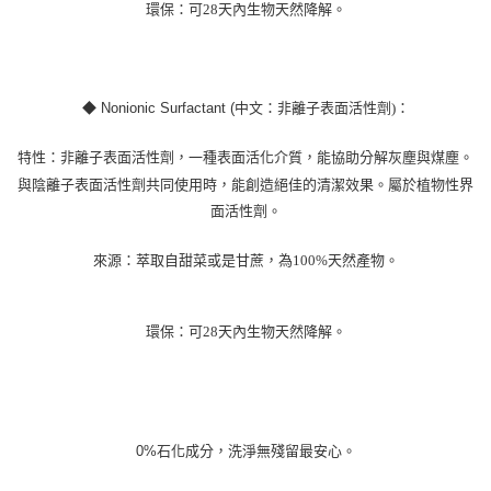
環保：可
28
天內生物天然降解。
◆
Nonionic Surfactant (
中文：非離子表面活性劑
)
：
特性：非離子表面活性劑，一種表面活化介質，能協助分解灰塵與煤塵。
與陰離子表面活性劑共同使用時，能創造絕佳的清潔效果。屬於植物性界
面活性劑。
來源：萃取自甜菜或是甘蔗，為
100%
天然產物。
環保：可
28
天內生物天然降解。
0%石化成分，洗淨無殘留最安心。