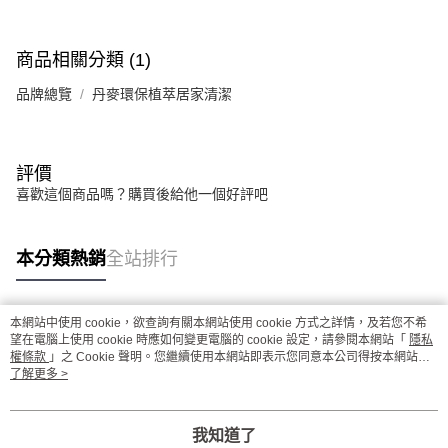
商品相關分類 (1)
品牌總覽
丹麥環保植萃居家清潔
評價
喜歡這個商品嗎？購買後給他一個好評吧
本分類熱銷
全站排行
本網站中使用 cookie，欲查詢有關本網站使用 cookie 方式之詳情，及若您不希
熱門標籤
望在電腦上使用 cookie 時應如何變更電腦的 cookie 設定，請參閱本網站「
隱私
權條款
」之 Cookie 聲明。您繼續使用本網站即表示您同意本公司得按本網站使
用條款之 Cookie 聲明使用 cookie。
了解更多 >
我知道了