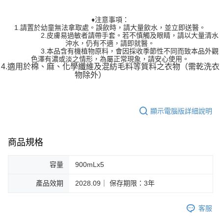
♦注意事項：
1.請置於幼童無法拿取處。誤飲時，請大量飲水，並立即送醫。
2.皮膚易過敏者請帶手套。若不慎觸及眼睛，請以大量清水
沖水，仍有不適，請即就醫。
3.本品含有機植物原料，會因採收季節性不同而致本品外觀
色澤有濃或淡之情形，
為屬正常現象，請安心使用。
4.適用於棉、麻、化學纖維及混紡毛料等質料之衣物（需乾洗衣
物除外）
顯示電腦版詳細說明
商品規格
容量
900mLx5
產品效期
2028.09｜ 保存期限：3年
客服