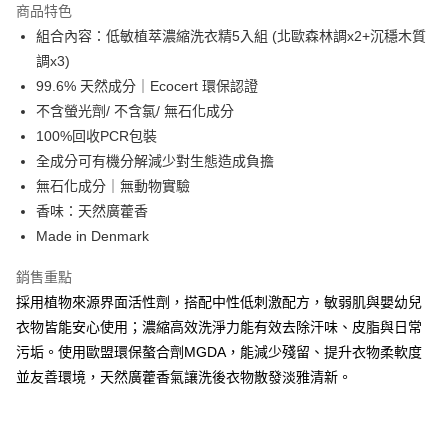
商品特色
合作金庫商業銀行
第一商業銀行
超商取貨付款
組合內容：低敏植萃濃縮洗衣精5入組 (北歐森林調x2+沉穩木質
華南商業銀行
彰化商業銀行
調x3)
LINE Pay
上海商業儲蓄銀行
台北富邦商業銀行
國泰世華商業銀行
兆豐國際商業銀行
99.6% 天然成分｜Ecocert 環保認證
Apple Pay
臺灣中小企業銀行
台中商業銀行
不含螢光劑/ 不含氯/ 無石化成分
匯豐（台灣）商業銀行
華泰商業銀行
100%回收PCR包裝
悠遊付
聯邦商業銀行
遠東國際商業銀行
全成分可有機分解減少對生態造成負擔
元大商業銀行
永豐商業銀行
Google Pay
無石化成分｜無動物實驗
玉山商業銀行
星展（台灣）商業銀行
香味：天然廣藿香
台新國際商業銀行
中國信託商業銀行
全盈+PAY
台灣樂天信用卡公司
Made in Denmark
大哥付你分期
相關說明
銷售重點
【大哥付你分期使用說明】
採用植物來源界面活性劑，搭配中性低刺激配方，敏弱肌與嬰幼兒
AFTEE先享後付
1.本服務由台灣大哥大提供，台灣大哥大用戶可立即使用無須另外申請。
衣物皆能安心使用；濃縮高效洗淨力能有效去除汗味、皮脂與日常
2.付款方式選擇「大哥付你分期」，訂單成立後會自動跳轉到大哥付的交易
相關說明
流程，驗證手機門號後，選擇欲分期的期數、繳款截止日，確認付款後即完
污垢。使用歐盟環保螯合劑MGDA，能減少殘留、提升衣物柔軟度
【關於「AFTEE先享後付」】
成交易。
ATM付款
並友善環境，天然廣藿香氣讓洗後衣物散發淡雅清新。
AFTEE先享後付是「在收到商品之後才付款」的支付方式。 讓您購物簡單
3.實際核准額度、可分期數及費用金額請依後續交易確認頁面所載為準。
便利好安心！
4.訂單成立30分鐘內，如未前往確認交易或遇審核未通過，訂單將自動取
貨到付款
１．簡單：不需註冊會員、不需綁卡、不需儲值。
消。如遇「轉專審核」未通過狀況，表示未達大哥付你分期系統評分，恕無
２．便利：只要手機號碼，簡訊認證，即可結帳。
法說明評估內容。