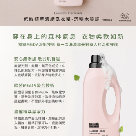
時審查核予不同之上限額度；若仍有額度不足之情形，本公司將視審查結果
每筆NT$75，滿NT$1,510(含以上)免運費
請求用戶進行身份認證。
５．嚴禁一人註冊多個帳號或使用他人資訊註冊。若發現惡意使用之情形，
外島宅配
恩沛科技股份有限公司將有權停止該用戶之使用額度並採取法律行動。
每筆NT$250，滿NT$4,000(含以上)免運費
貨到付款
每筆NT$80，滿NT$2,000(含以上)免運費