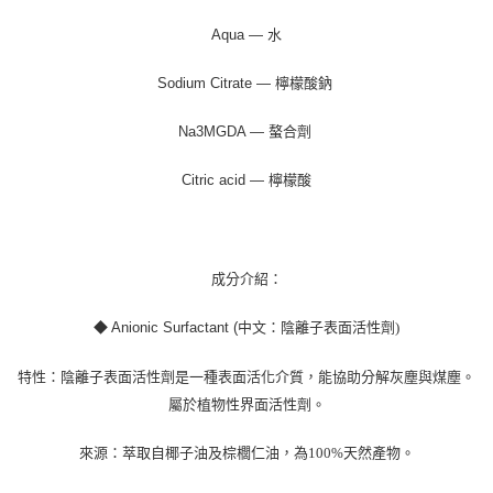
Aqua — 水
Sodium Citrate — 檸檬酸鈉
Na3MGDA — 螯合劑
Citric acid — 檸檬酸
成分介紹：
◆
Anionic Surfactant (
中文：陰離子表面活性劑
)
特性：陰離子表面活性劑是一種表面活化介質，能協助分解灰塵與煤塵。
屬於植物性界面活性劑。
來源：萃取自椰子油及棕櫚仁油，為
100%
天然產物。