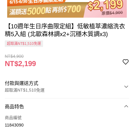
【10週年生日序曲限定組】低敏植萃濃縮洗衣
精5入組 (北歐森林調x2+沉穩木質調x3)
超取滿NT$1,510免運
NT$4,900
NT$2,199
付款與運送方式
超取滿NT$1,510免運
付款方式
商品特色
信用卡一次付款
商品編號
信用卡分期付款
11843090
3 期 0 利率 每期
NT$733
21家銀行