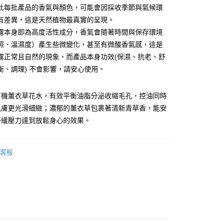
分期
此每批產品的香氣與顏色，可能會因採收季節與氣候環
有差異，這是天然植物最真實的呈現。
你分期使用說明】
露本身即為高度活性成分，香氣會隨著時間與保存環境
享後付
由台灣大哥大提供，台灣大哥大用戶可立即使用無須另外申請。
照、溫濕度）產生些微變化，甚至有微酸香氣感，這是
式選擇「大哥付你分期」，訂單成立後會自動跳轉到大哥付的交易
證手機門號後，選擇欲分期的期數、繳款截止日，確認付款後即
露正常且自然的現象，而產品本身功效(保濕、抗老、舒
FTEE先享後付」】
。
先享後付是「在收到商品之後才付款」的支付方式。 讓您購物簡單
衡、調理) 不會影響，請安心使用。
准額度、可分期數及費用金額請依後續交易確認頁面所載為準。
心！
立30分鐘內，如未前往確認交易或遇審核未通過，訂單將自動取
：不需註冊會員、不需綁卡、不需儲值。
「轉專審核」未通過狀況，表示未達大哥付你分期系統評分，恕
：只要手機號碼，簡訊認證，即可結帳。
有機薰衣草花水，有效平衡油脂分泌收縮毛孔，控油同時
評估內容。
：先確認商品／服務後，再付款。
肌膚更光滑細緻；濃郁的薰衣草包裹著清新青草香，能安
式說明】
項不併入電信帳單，「大哥付你分期」於每月結算日後寄送繳費提
EE先享後付」結帳流程】
舒緩壓力達到放鬆身心的效果。
方式選擇「AFTEE先享後付」後，將跳轉至「AFTEE先享後
付款
訊連結打開帳單後，可選擇「超商條碼／台灣大直營門市／銀行轉
頁面，進行簡訊認證並確認金額後，即可完成結帳。
付／iPASS MONEY」等通路繳費。
5，滿NT$1,510(含以上)免運費
成立數日內，您將收到繳費通知簡訊。
客服
費通知簡訊後14天內，點擊此簡訊中的連結，可透過四大超商
項】
網路銀行／等多元方式進行付款，方視為交易完成。
家取貨
係由「台灣大哥大股份有限公司」（以下簡稱本公司）所提供，讓
：結帳手續完成當下不需立刻繳費，但若您需要取消訂單，請聯
5，滿NT$1,510(含以上)免運費
易時，得透過本服務購買商品或服務，並由商店將買賣／分期付
的店家。未經商家同意取消之訂單仍視為有效，需透過AFTEE
金債權讓與本公司後，依約使用本公司帳單繳交帳款。
繳納相關費用。
貨付款
意付款使用「大哥付你分期」之契約關係目的，商店將以您的個人
否成功請以「AFTEE先享後付 」之結帳頁面顯示為準，若有關於
含姓名、電話或地址）提供予台灣大哥大進項蒐集、處理及利
功／繳費後需取消欲退款等相關疑問，請聯繫「AFTEE先享後
50
公司與您本人進行分期帳單所需資料之確認、核對及更正。
援中心」
https://netprotections.freshdesk.com/support/home