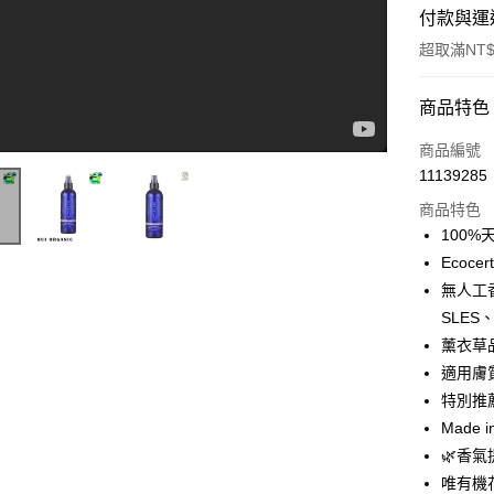
付款與運
超取滿NT$
付款方式
商品特色
信用卡一
商品編號
11139285
信用卡分
商品特色
3 期 
100%
合作金
Ecoce
超商取貨
華南商
無人工
艾莉絲IRIS 分享唯有機We Organic必買明星商品&隱藏用法大公開！（短版）｜Oui Organic｜
LINE Pay
上海商
SLES
國泰世
薰衣草品種
Apple Pay
臺灣中
適用膚
匯豐（
悠遊付
聯邦商
特別推
元大商
Google Pa
Made i
玉山商
🌿香
台新國
全盈+PAY
唯有機
台灣樂