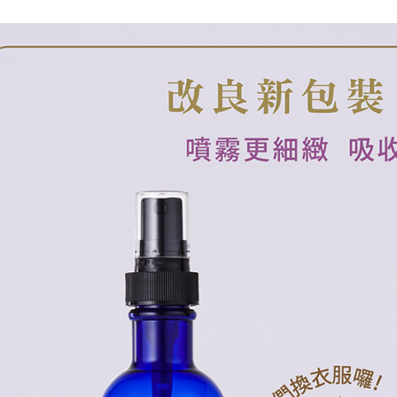
3.完整用
付款後萊
【注意事
每筆NT$1
１．透過由
交易，需
7-11取貨
求債權轉
２．關於
每筆NT$6
https://aft
３．未成
付款後7-1
「AFTE
每筆NT$6
任。
４．使用「
宅配到府
即時審查
結果請求
每筆NT$7
５．嚴禁
形，恩沛
外島宅配
動。
每筆NT$2
貨到付款
每筆NT$8
國際配送