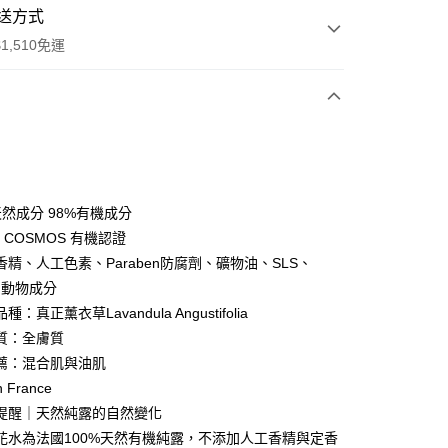
送方式
1,510免運
次付款
期付款
0 利率 每期
NT$316
21家銀行
天然成分 98%有機成分
庫商業銀行
第一商業銀行
rt COSMOS 有機認證
付款
業銀行
彰化商業銀行
香精、人工色素、Paraben防腐劑、礦物油、SLS、
業儲蓄銀行
台北富邦商業銀行
、動物成分
華商業銀行
兆豐國際商業銀行
：真正薰衣草Lavandula Angustifolia
小企業銀行
台中商業銀行
質：全膚質
台灣）商業銀行
華泰商業銀行
業銀行
遠東國際商業銀行
薦：混合肌與油肌
業銀行
永豐商業銀行
y
n France
業銀行
星展（台灣）商業銀行
氣提醒｜天然純露的自然變化
際商業銀行
中國信託商業銀行
花水為法國100%天然有機純露，不添加人工香精與定香
天信用卡公司