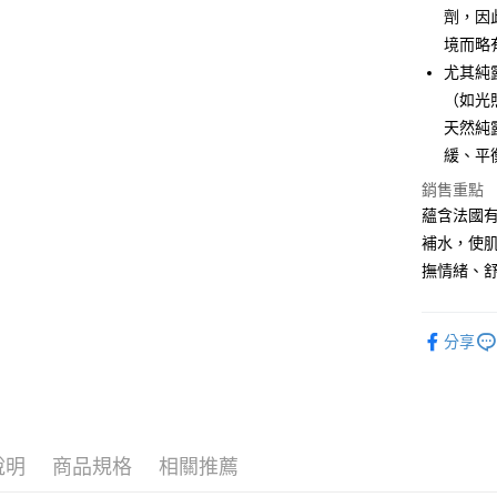
大哥付你
劑，因
相關說明
境而略
【大哥付
尤其純
AFTEE先
1.本服務
（如光
2.付款方
相關說明
流程，驗
天然純
【關於「A
ATM付款
完成交易
AFTEE
緩、平
3.實際核
便利好安
4.訂單成
貨到付款
１．簡單
銷售重點
消。如遇
２．便利
蘊含法國
無法說明
３．安心
補水，使
【繳款方
運送方式
1.分期款
【「AFT
撫情緒、
醒簡訊。
１．於結帳
全家取貨
2.透過簡
付」結帳
帳／街口支
每筆NT$6
２．訂單
分享
３．收到繳
【注意事
／ATM／
付款後全
1.本服務
※ 請注意
每筆NT$6
用戶於交
絡購買商品
款買賣價
先享後付
萊爾富取
2.基於同
※ 交易是
資料（包
說明
商品規格
相關推薦
是否繳費成
每筆NT$1
用，由本
付客戶支