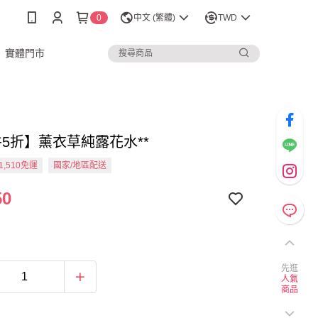
0
中文 (繁體)
TWD
實體門市
件5折】薰衣草純露花水**
1,510免運
國家/地區配送
50
先逛
人氣
商品