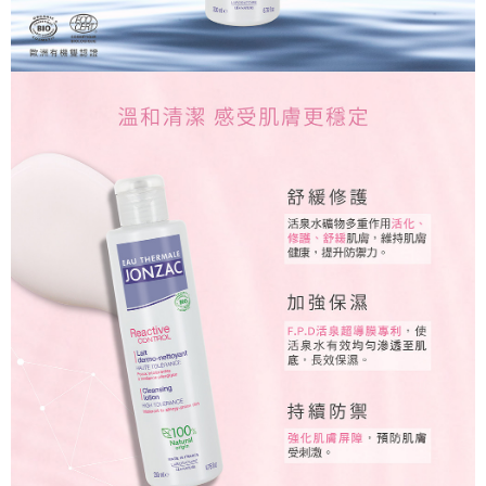
每筆NT$65，滿NT$1,510(含以上)免運費
「AFTEE先享後付」，若未經同意申辦者引起之損失，本公司不負相關責
任。
宅配到府
４．使用「AFTEE先享後付」時，將依據個別帳號之用戶狀況，依本公司即
時審查核予不同之上限額度；若仍有額度不足之情形，本公司將視審查結果
每筆NT$75，滿NT$1,510(含以上)免運費
請求用戶進行身份認證。
５．嚴禁一人註冊多個帳號或使用他人資訊註冊。若發現惡意使用之情形，
外島宅配
恩沛科技股份有限公司將有權停止該用戶之使用額度並採取法律行動。
每筆NT$250，滿NT$4,000(含以上)免運費
貨到付款
每筆NT$80，滿NT$2,000(含以上)免運費
國際配送
查看運費