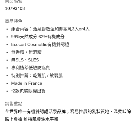
商品編號
信用卡分期付款
10793408
3 期 0 利率 每期
NT$396
21家銀行
商品特色
合作金庫商業銀行
第一商業銀行
超商取貨付款
組合內容：活泉舒敏溫和卸妝乳3入or4入
華南商業銀行
彰化商業銀行
99%天然成分 62%有機成分
LINE Pay
上海商業儲蓄銀行
台北富邦商業銀行
國泰世華商業銀行
兆豐國際商業銀行
Ecocert CosmeBio有機雙認證
Apple Pay
臺灣中小企業銀行
台中商業銀行
無香精，無酒精
匯豐（台灣）商業銀行
華泰商業銀行
無SLS、SLES
悠遊付
聯邦商業銀行
遠東國際商業銀行
專利植萃低敏防腐劑
元大商業銀行
永豐商業銀行
Google Pay
特別推薦：乾荒肌 / 敏弱肌
玉山商業銀行
星展（台灣）商業銀行
Made in France
台新國際商業銀行
中國信託商業銀行
全盈+PAY
台灣樂天信用卡公司
*2款包裝隨機出貨
大哥付你分期
相關說明
銷售重點
【大哥付你分期使用說明】
全世界唯一有機雙認證活泉品牌；容易推展的乳狀質地，溫柔卸除
AFTEE先享後付
1.本服務由台灣大哥大提供，台灣大哥大用戶可立即使用無須另外申請。
臉上負擔 維持肌膚油水平衡
2.付款方式選擇「大哥付你分期」，訂單成立後會自動跳轉到大哥付的交易
相關說明
流程，驗證手機門號後，選擇欲分期的期數、繳款截止日，確認付款後即完
【關於「AFTEE先享後付」】
成交易。
ATM付款
AFTEE先享後付是「在收到商品之後才付款」的支付方式。 讓您購物簡單
3.實際核准額度、可分期數及費用金額請依後續交易確認頁面所載為準。