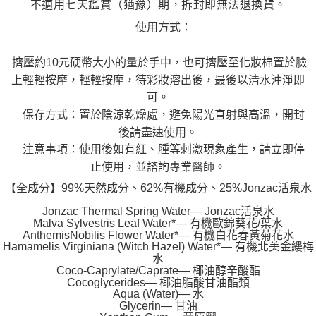
不適用七天鑑賞（猶豫）期，拆封即無法退換貨。
使用方式：
擠壓約10元硬幣大小的量於手中，也可擠壓至化妝棉置於臉
上輕輕按摩，輕輕按摩，待彩妝溶出後，最後以清水沖淨即
可。
保存方式：置於陰涼乾燥處，避免陽光直射與高溫，開封
後請盡速使用。
注意事項：使用後如有紅、腫等刺激現象產生，請立即停
止使用，並諮詢專業醫師。
【全成分】99%天然成分、62%有機成分、25%Jonzac活泉水
Jonzac Thermal Spring Water— Jonzac活泉水
Malva Sylvestris Leaf Water*— 有機歐錦葵花/葉水
AnthemisNobilis Flower Water*— 有機白花春黃菊花水
Hamamelis Virginiana (Witch Hazel) Water*— 有機北美金縷梅
水
Coco-Caprylate/Caprate— 椰油醇辛酸酯
Cocoglycerides— 椰油脂酸甘油酯類
Aqua (Water)— 水
Glycerin— 甘油